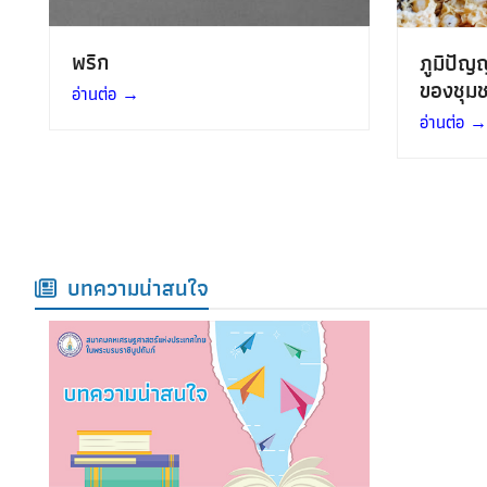
พริก
ภูมิปัญ
ของชุม
อ่านต่อ
→
อ่านต่อ
→
บทความน่าสนใจ