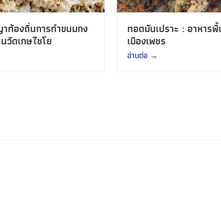
ญาท้องถิ่นการทำขนมกง
ทอดมันเปราะ : อาหารพื้
ชนวัดเกษไชโย
เมืองเพชร
อ่านต่อ
→