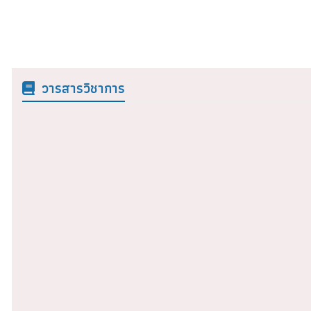
วารสารวิชาการ
วารสารคหเศรษฐศาสตร์ ปีที่ 67
วารสารคห