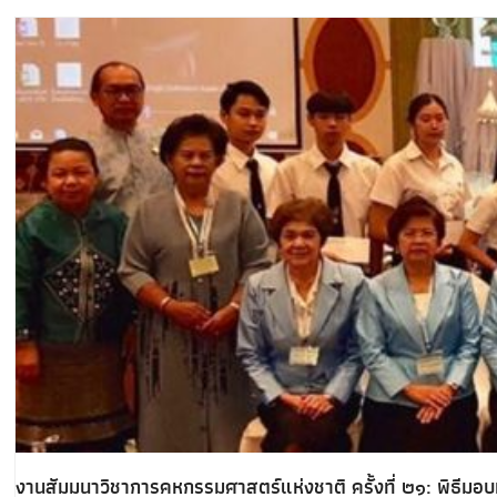
งานสัมมนาวิชาการคหกรรมศาสตร์แห่งชาติ ครั้งที่ ๒๑: พิธีมอ