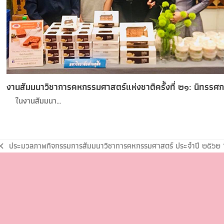
งานสัมมนาวิชาการคหกรรมศาสตร์แห่งชาติครั้งที่ ๒๑: นิทรร
ในงานสัมมนา…
ประมวลภาพกิจกรรมการสัมมนาวิชาการคหกรรมศาสตร์ ประจำปี ๒๕๖๒ “นวั