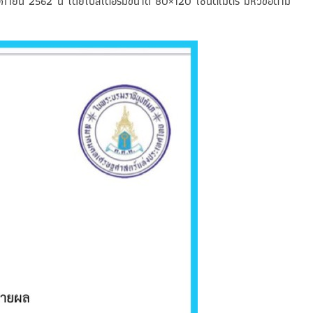
จิกายน 2562 นี้ โดยโปสเตอร์มีขนาด 80×120 เซนติเมตร มีหัวข้อตาม