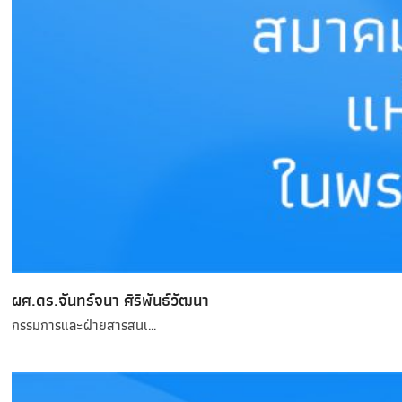
ผศ.ดร.จันทร์จนา ศิริพันธ์วัฒนา
กรรมการและฝ่ายสารสนเ…