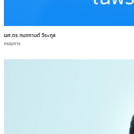
ผศ.ดร.กนกกานต์ วีระกุล
กรรมการ