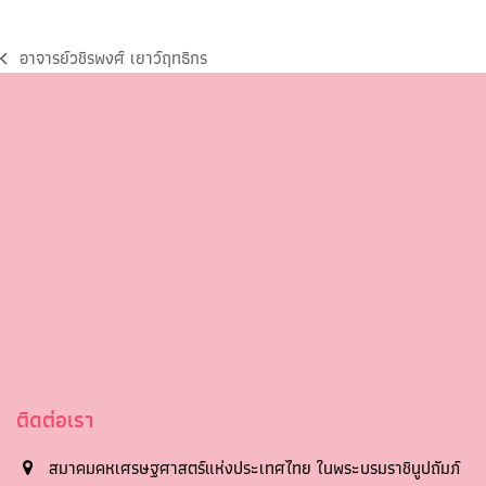
อาจารย์วชิรพงศ์ เยาว์ฤทธิกร
ติดต่อเรา
สมาคมคหเศรษฐศาสตร์แห่งประเทศไทย ในพระบรมราชินูปถัมภ์