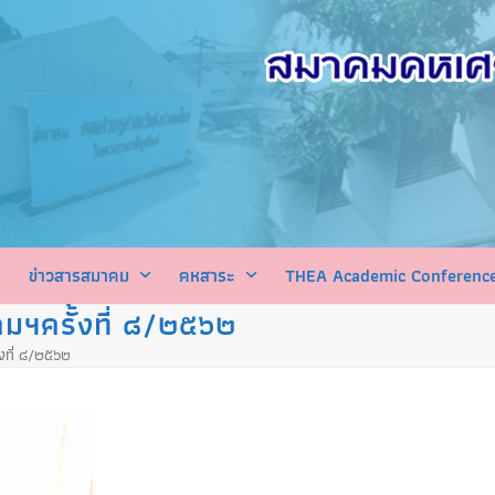
ข่าวสารสมาคม
คหสาระ
THEA Academic Conferenc
ฯครั้งที่ ๘/๒๕๖๒
ที่ ๘/๒๕๖๒