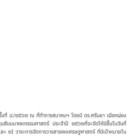
ี่ ๘/๒๕๖๒ ณ ที่ทำการสมาคมฯ โดยมี ดร.ศรันยา เผือกผ่อง
มมนาคหกรรมศาสตร์ ประจำปี ๒๕๖๒ที่จะจัดให้มีขึ้นในวันที่
ละ ๒) วาระการจัดการวารสารคหเศรษฐศาสตร์ ที่มีเป้าหมายใน