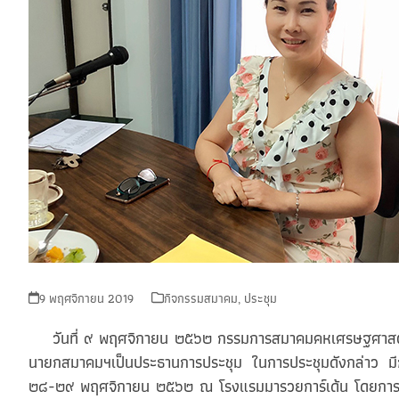
9 พฤศจิกายน 2019
กิจกรรมสมาคม
,
ประชุม
วันที่ ๙ พฤศจิกายน ๒๕๖๒ กรรมการสมาคมคหเศรษฐศาสตร์แห่
นายกสมาคมฯเป็นประธานการประชุม ในการประชุมดังกล่าว มีก
๒๘-๒๙ พฤศจิกายน ๒๕๖๒ ณ โรงแรมมารวยการ์เด้น โดยการสรุป