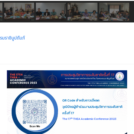
ราชินูปถัมภ์