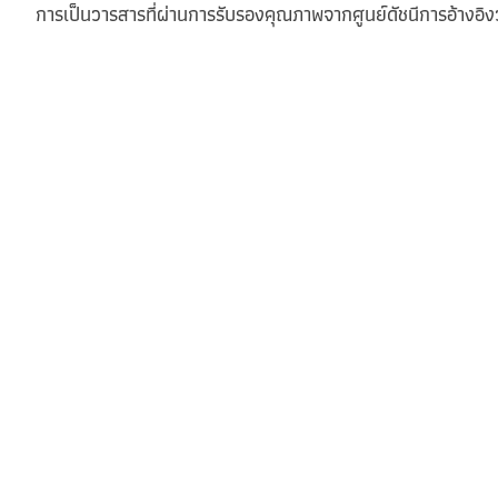
การเป็นวารสารที่ผ่านการรับรองคุณภาพจากศูนย์ดัชนีการอ้างอิงว