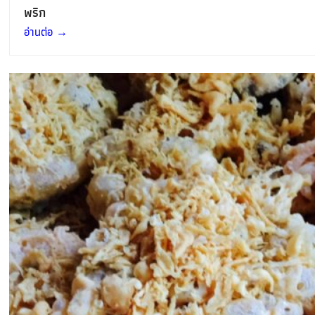
พริก
อ่านต่อ
→