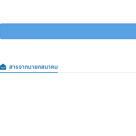
เรียนเชิญเข้าร่วม การประชุมวิชาการระดับชาติ สมาคมคหเศรษฐศาสตร์แห่งประเทศไท
อ่านต่อ
→
สารจากนายกสมาคม