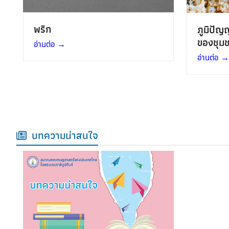
พริก
ภูมิปัญ
ของชุม
อ่านต่อ
→
อ่านต่อ
→
บทความน่าสนใจ