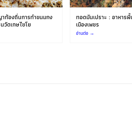
ญาท้องถิ่นการทำขนมกง
ทอดมันเปราะ : อาหารพื้
ชนวัดเกษไชโย
เมืองเพชร
อ่านต่อ
→