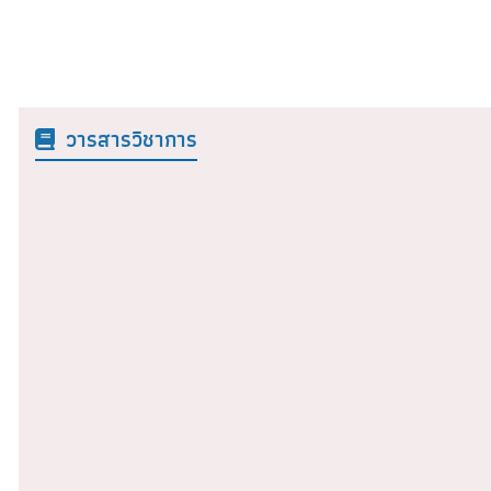
วารสารวิชาการ
วารสารคหเศรษฐศาสตร์ ปีที่ 67
วารสารคห